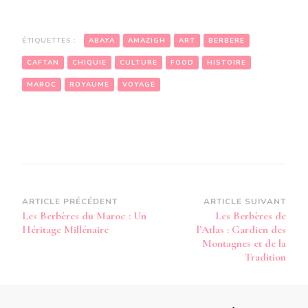
ÉTIQUETTES :
ABAYA
AMAZIGH
ART
BERBERE
CAFTAN
CHIQUIE
CULTURE
FOOD
HISTOIRE
MAROC
ROYAUME
VOYAGE
Navigation
ARTICLE PRÉCÉDENT
ARTICLE SUIVANT
Les Berbères du Maroc : Un
Les Berbères de
d’article
Héritage Millénaire
l’Atlas : Gardien des
Montagnes et de la
Tradition