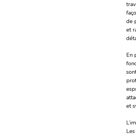
tra
faço
de 
et 
déta
En 
fonc
son
prot
espr
att
et 
L’i
Les