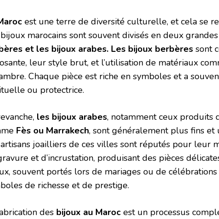
Maroc
est une terre de diversité culturelle, et cela se re
 bijoux marocains sont souvent divisés en deux grandes 
bères et les bijoux arabes. Les bijoux berbères
sont 
sante, leur style brut, et l’utilisation de matériaux com
l’ambre. Chaque pièce est riche en symboles et a souvent
ituelle ou protectrice.
revanche,
les bijoux arabes
, notamment ceux produits d
mme
Fès ou Marrakech
, sont généralement plus fins et u
artisans joailliers de ces villes sont réputés pour leur 
ravure et d’incrustation, produisant des pièces délicate
oux, souvent portés lors de mariages ou de célébrations 
boles de richesse et de prestige.
fabrication des
bijoux au Maroc
est un processus comple