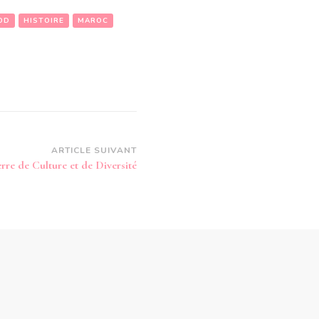
OD
HISTOIRE
MAROC
ARTICLE SUIVANT
rre de Culture et de Diversité