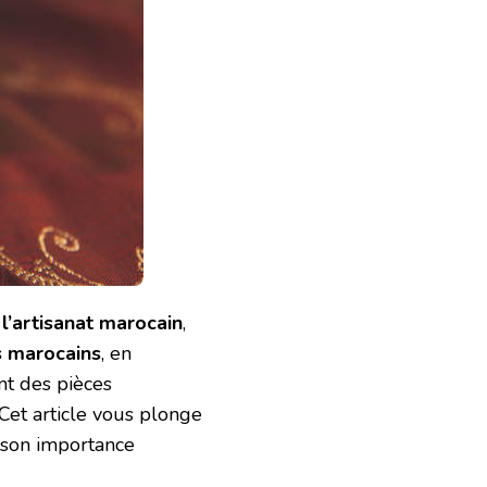
e
l’artisanat marocain
,
s marocains
, en
nt des pièces
 Cet article vous plonge
t son importance