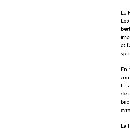
Le
Les
ber
impo
et 
spir
En 
co
Les 
de g
bij
sym
La 