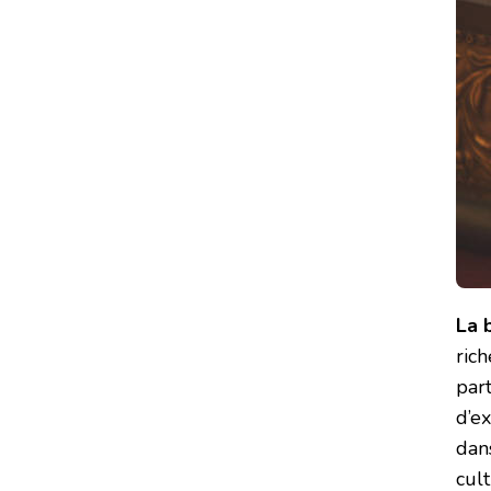
La 
rich
part
d’ex
dan
cult