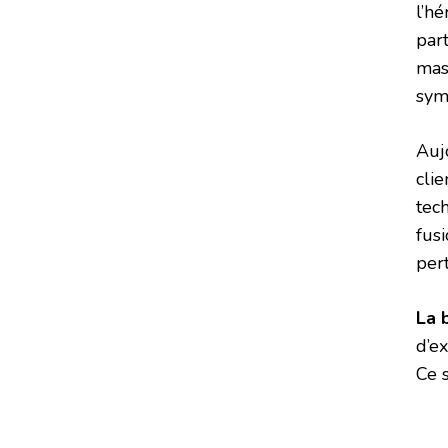
l’hé
par
mas
sym
Aujo
cli
tec
fus
pert
La 
d’ex
Ce 