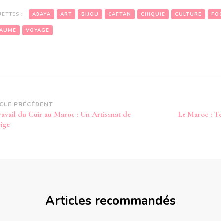
UETTES :
ABAYA
ART
BIJOU
CAFTAN
CHIQUIE
CULTURE
FO
AUME
VOYAGE
vigation
ICLE PRÉCÉDENT
ravail du Cuir au Maroc : Un Artisanat de
Le Maroc : Te
article
tige
Articles recommandés