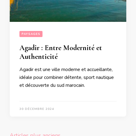
PAYSAGES
Agadir : Entre Modernité et
Authenticité
Agadir est une ville moderne et accueillante,
idéale pour combiner détente, sport nautique
et découverte du sud marocain.
30 DÉCEMBRE 2024
Navigation
Articles plus anciens