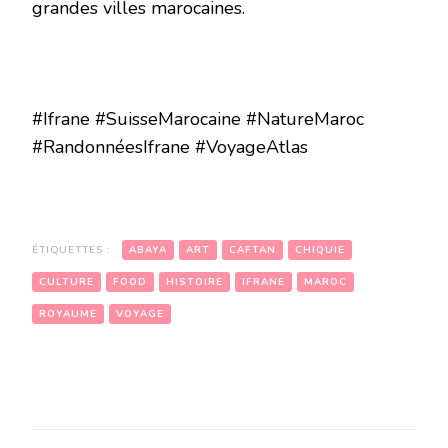
grandes villes marocaines.
#Ifrane #SuisseMarocaine #NatureMaroc
#RandonnéesIfrane #VoyageAtlas
ÉTIQUETTES :
ABAYA
ART
CAFTAN
CHIQUIE
CULTURE
FOOD
HISTOIRE
IFRANE
MAROC
ROYAUME
VOYAGE