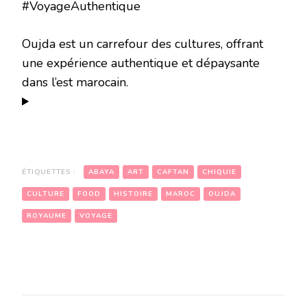
#VoyageAuthentique
Oujda est un carrefour des cultures, offrant
une expérience authentique et dépaysante
dans l’est marocain.
ÉTIQUETTES :
ABAYA
ART
CAFTAN
CHIQUIE
CULTURE
FOOD
HISTOIRE
MAROC
OUJDA
ROYAUME
VOYAGE