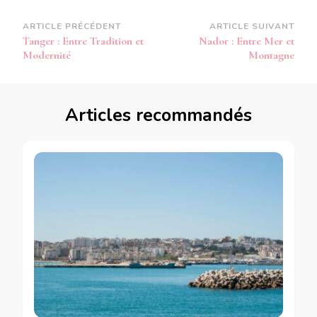
Navigation
ARTICLE PRÉCÉDENT
ARTICLE SUIVANT
Tanger : Entre Tradition et
Nador : Entre Mer et
d’article
Modernité
Montagne
Articles recommandés