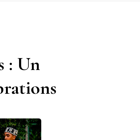
s : Un
brations