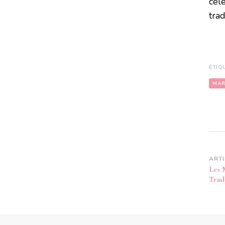
cél
trad
ÉTIQ
MA
Na
ART
Les 
d’
Trad