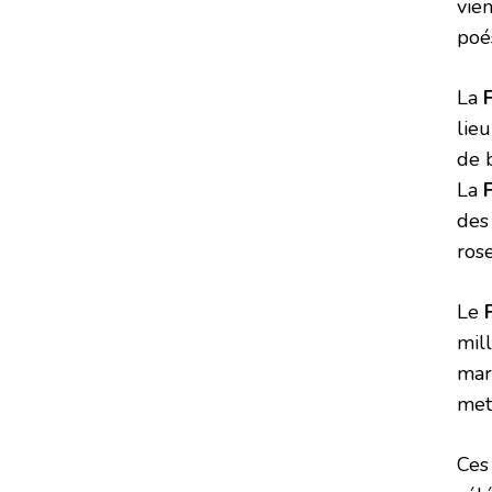
vie
poés
La
F
lie
de 
La
des
rose
Le
mil
mar
mett
Ces