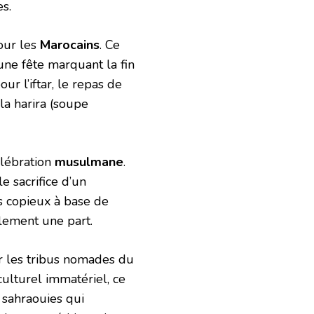
s.
our les
Marocains
. Ce
 une fête marquant la fin
r l’iftar, le repas de
la harira (soupe
élébration
musulmane
.
e sacrifice d’un
s copieux à base de
alement une part.
r les tribus nomades du
lturel immatériel, ce
 sahraouies qui