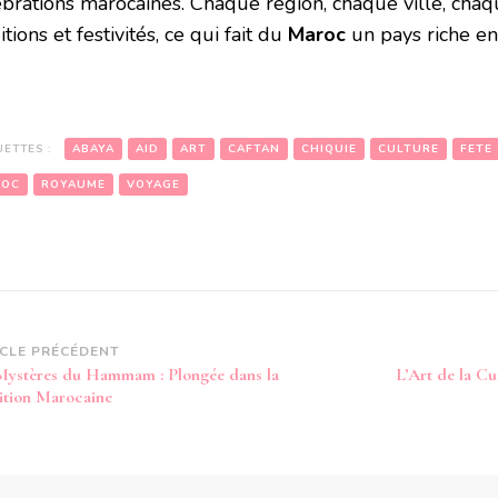
ébrations marocaines. Chaque région, chaque ville, chaq
itions et festivités, ce qui fait du
Maroc
un pays riche en 
UETTES :
ABAYA
AID
ART
CAFTAN
CHIQUIE
CULTURE
FETE
ROC
ROYAUME
VOYAGE
vigation
ICLE PRÉCÉDENT
Mystères du Hammam : Plongée dans la
L’Art de la C
article
ition Marocaine