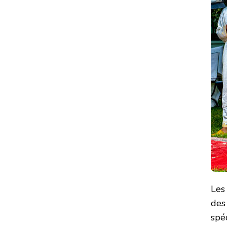
Le
des
spéc