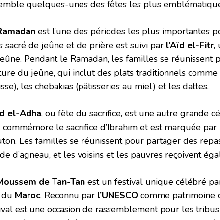
emble quelques-unes des fêtes les plus emblématique
Ramadan
est l’une des périodes les plus importantes p
 sacré de jeûne et de prière est suivi par
l’Aïd el-Fitr
,
eûne. Pendant le Ramadan, les familles se réunissent pou
ture du jeûne, qui inclut des plats traditionnels comme 
sse), les chebakias (pâtisseries au miel) et les dattes.
ïd el-Adha
, ou fête du sacrifice, est une autre grande c
e commémore le sacrifice d’Ibrahim et est marquée par l
ton. Les familles se réunissent pour partager des repa
nde d’agneau, et les voisins et les pauvres reçoivent ég
Moussem de Tan-Tan
est un festival unique célébré pa
 du
Maroc
. Reconnu par
l’UNESCO
comme patrimoine cu
tival est une occasion de rassemblement pour les tribus