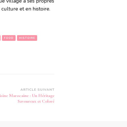
ue village a ses propres
culture et en histoire.
FOOD
HISTOIRE
ARTICLE SUIVANT
uisine Marocaine : Un Héritage
Savoureux et Coloré