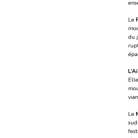
ens
Le
mois
du j
rup
épai
L’A
Ell
mou
via
Le
sud
fes