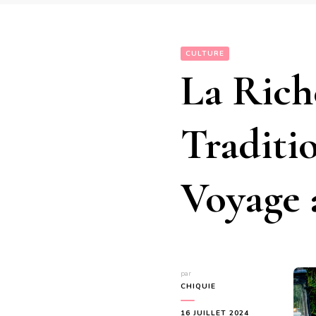
CULTURE
La Rich
Traditi
Voyage 
par
CHIQUIE
16 JUILLET 2024