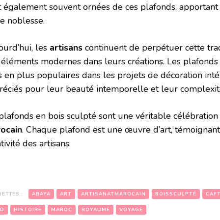
t également souvent ornées de ces plafonds, apportant
de noblesse.
ourd’hui, les
artisans
continuent de perpétuer cette trad
 éléments modernes dans leurs créations. Les plafonds 
s en plus populaires dans les projets de décoration int
réciés pour leur beauté intemporelle et leur complexi
 plafonds en bois sculpté sont une véritable célébration
ocain
. Chaque plafond est une œuvre d’art, témoignant 
tivité des artisans.
UETTES :
ABAYA
ART
ARTISANATMAROCAIN
BOISSCULPTÉ
CAF
OD
HISTOIRE
MAROC
ROYAUME
VOYAGE