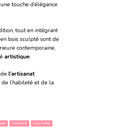
 une touche d’élégance
ition, tout en intégrant
en bois sculpté sont de
érieure contemporaine,
té
artistique
.
 de
l’artisanat
de l’habileté et de la
TAN
CHIQUIE
CULTURE