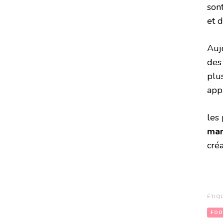
son
et 
Auj
des
plu
app
les
mar
créa
ÉTIQ
FO