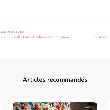
vigation
ICLE PRÉCÉDENT
terie de Safi : Entre Tradition et Innovation
Le Maroc 
article
Articles recommandés