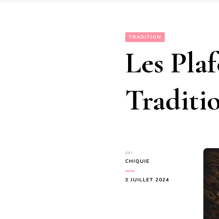
TRADITION
Les Pla
Traditi
par
CHIQUIE
3 JUILLET 2024