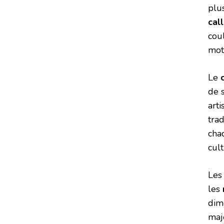
plus
cal
coul
moti
Le
de s
art
trad
chaq
cul
Les
les
dim
maj