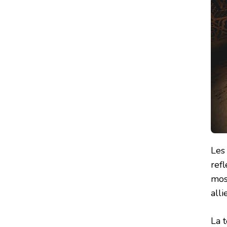
Les
refl
mos
all
La 