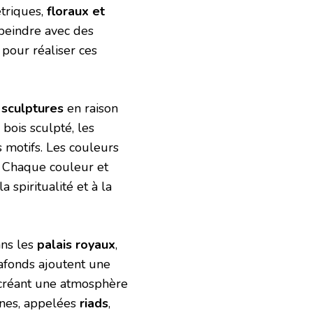
triques,
floraux et
 peindre avec des
s pour réaliser ces
 sculptures
en raison
 bois sculpté, les
 motifs. Les couleurs
é. Chaque couleur et
a spiritualité et à la
ans les
palais royaux
,
lafonds ajoutent une
, créant une atmosphère
ines, appelées
riads
,