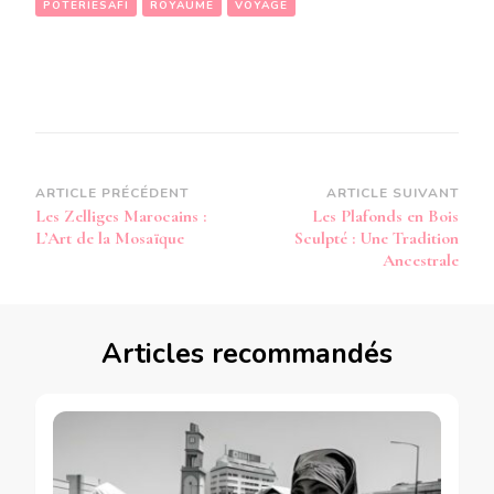
POTERIESAFI
ROYAUME
VOYAGE
Navigation
ARTICLE PRÉCÉDENT
ARTICLE SUIVANT
Les Zelliges Marocains :
Les Plafonds en Bois
d’article
L’Art de la Mosaïque
Sculpté : Une Tradition
Ancestrale
Articles recommandés