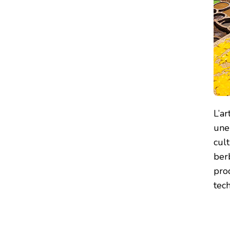
L’ar
une 
cul
berb
pro
tec