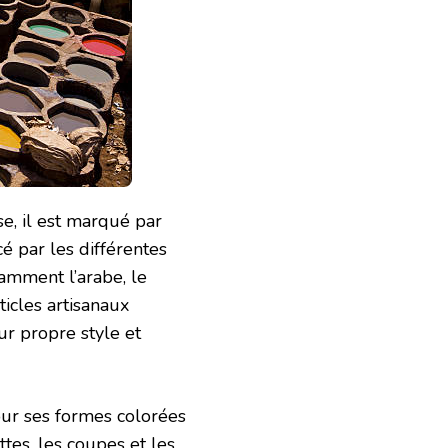
se, il est marqué par
cé par les différentes
tamment l’arabe, le
rticles artisanaux
ur propre style et
our ses formes colorées
ttes, les coupes et les