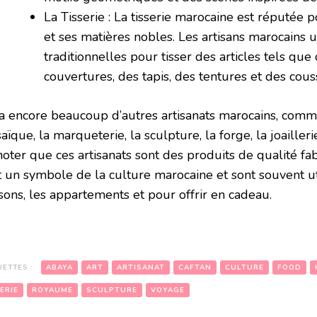
La Tisserie : La tisserie marocaine est réputée 
et ses matières nobles. Les artisans marocains u
traditionnelles pour tisser des articles tels que
couvertures, des tapis, des tentures et des couss
y a encore beaucoup d’autres artisanats marocains, comme
ïque, la marqueterie, la sculpture, la forge, la joailleri
oter que ces artisanats sont des produits de qualité fab
t un symbole de la culture marocaine et sont souvent ut
sons, les appartements et pour offrir en cadeau.
UETTES :
ABAYA
ART
ARTISANAT
CAFTAN
CULTURE
FOOD
ERIE
ROYAUME
SCULPTURE
VOYAGE