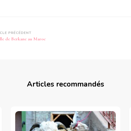
vigation
ICLE PRÉCÉDENT
ille de Berkane au Maroc
article
Articles recommandés