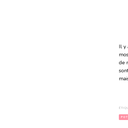
Il 
mosa
de n
son
mai
ÉTIQ
POT