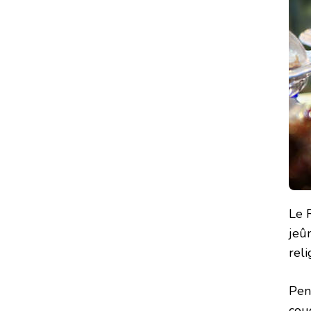
Le 
jeûn
reli
Pen
cou