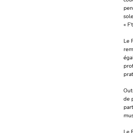
pen
sol
« F
Le 
remp
éga
pro
prat
Out
de 
part
mus
Le 