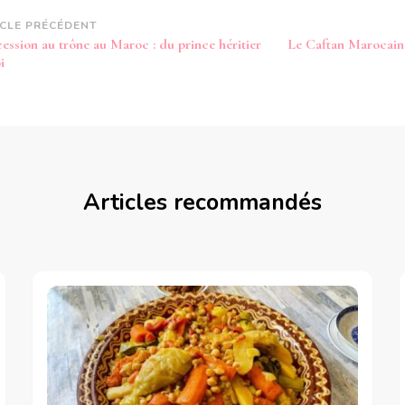
vigation
ICLE PRÉCÉDENT
cession au trône au Maroc : du prince héritier
Le Caftan Marocain :
article
i
Articles recommandés