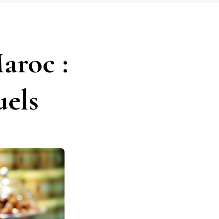
aroc :
uels