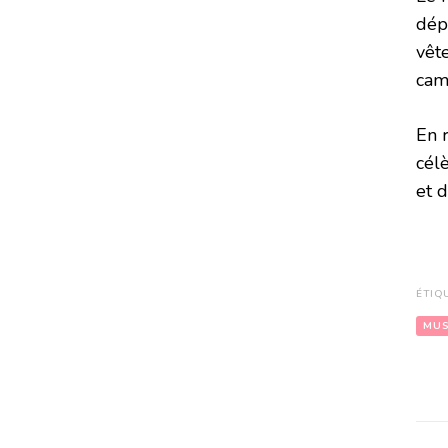
dép
vêt
camp
En 
célè
et d
ÉTIQ
MU