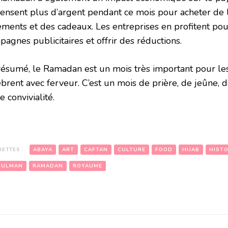
ensent plus d’argent pendant ce mois pour acheter de l
ements et des cadeaux. Les entreprises en profitent pou
agnes publicitaires et offrir des réductions.
résumé, le Ramadan est un mois très important pour les
brent avec ferveur. C’est un mois de prière, de jeûne, d
e convivialité.
UETTES :
ABAYA
ART
CAFTAN
CULTURE
FOOD
HIJAB
HISTO
SULMAN
RAMADAN
ROYAUME