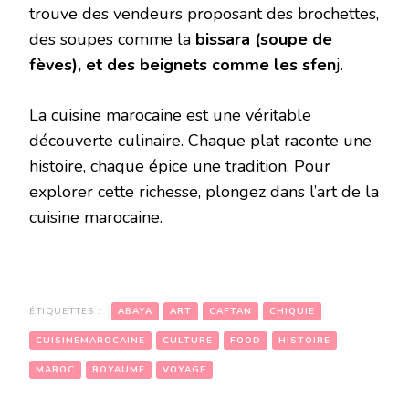
trouve des vendeurs proposant des brochettes,
des soupes comme la
bissara (soupe de
fèves), et des beignets comme les sfen
j.
La cuisine marocaine est une véritable
découverte culinaire. Chaque plat raconte une
histoire, chaque épice une tradition. Pour
explorer cette richesse, plongez dans l’art de la
cuisine marocaine.
ÉTIQUETTES :
ABAYA
ART
CAFTAN
CHIQUIE
CUISINEMAROCAINE
CULTURE
FOOD
HISTOIRE
MAROC
ROYAUME
VOYAGE