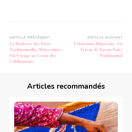
Navigation
ARTICLE PRÉCÉDENT
ARTICLE SUIVANT
La Richesse des Fêtes
L’Artisanat Marocain : Un
d’article
Traditionnelles Marocaines :
Trésor de Savoir-Faire
Un Voyage au Coeur des
Traditionnel
Célébrations
Articles recommandés