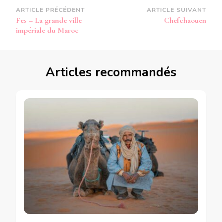
Navigation
ARTICLE PRÉCÉDENT
ARTICLE SUIVANT
Fes – La grande ville
Chefchaouen
d’article
impériale du Maroc
Articles recommandés