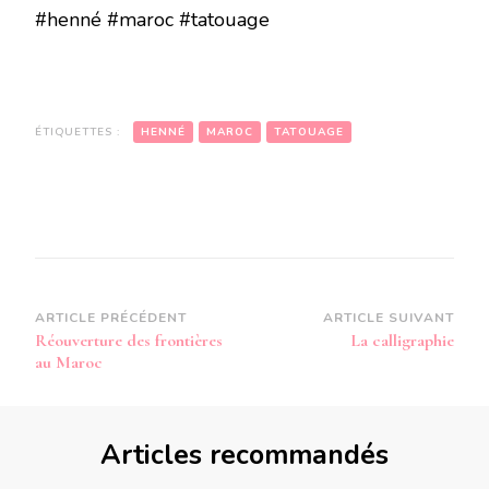
#henné #maroc #tatouage
ÉTIQUETTES :
HENNÉ
MAROC
TATOUAGE
Navigation
ARTICLE PRÉCÉDENT
ARTICLE SUIVANT
Réouverture des frontières
La calligraphie
d’article
au Maroc
Articles recommandés