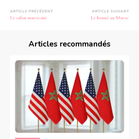
Navigation
ARTICLE PRÉCÉDENT
ARTICLE SUIVANT
Le salon marocain
Le henné au Maroc
d’article
Articles recommandés