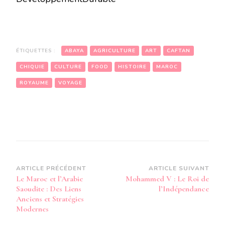
ÉTIQUETTES :
ABAYA
AGRICULTURE
ART
CAFTAN
CHIQUIE
CULTURE
FOOD
HISTOIRE
MAROC
ROYAUME
VOYAGE
Navigation
ARTICLE PRÉCÉDENT
ARTICLE SUIVANT
Le Maroc et l’Arabie
Mohammed V : Le Roi de
d’article
Saoudite : Des Liens
l’Indépendance
Anciens et Stratégies
Modernes