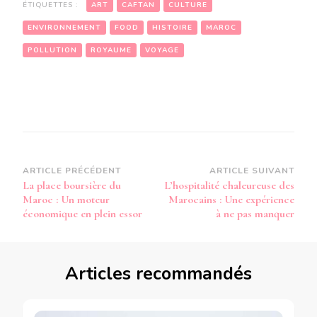
ÉTIQUETTES :
ART
CAFTAN
CULTURE
ENVIRONNEMENT
FOOD
HISTOIRE
MAROC
POLLUTION
ROYAUME
VOYAGE
Navigation
ARTICLE PRÉCÉDENT
ARTICLE SUIVANT
La place boursière du
L’hospitalité chaleureuse des
d’article
Maroc : Un moteur
Marocains : Une expérience
économique en plein essor
à ne pas manquer
Articles recommandés