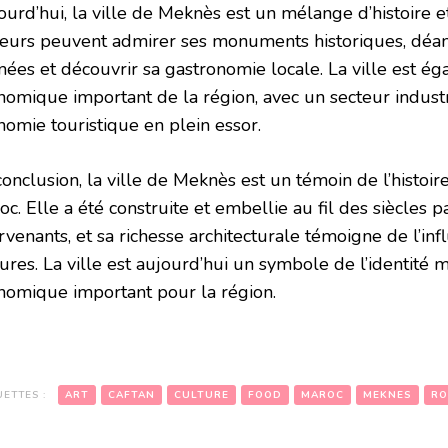
ourd’hui, la ville de Meknès est un mélange d’histoire 
iteurs peuvent admirer ses monuments historiques, déa
mées et découvrir sa gastronomie locale. La ville est é
nomique important de la région, avec un secteur indust
nomie touristique en plein essor.
conclusion, la ville de Meknès est un témoin de l’histoi
oc. Elle a été construite et embellie au fil des siècles
rvenants, et sa richesse architecturale témoigne de l’in
ures. La ville est aujourd’hui un symbole de l’identité 
nomique important pour la région.
UETTES :
ART
CAFTAN
CULTURE
FOOD
MAROC
MEKNES
RO