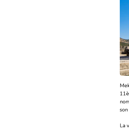
Mek
11è
nom
son
La v