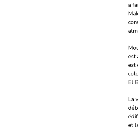
a fa
Mak
cons
alm
Mou
est
est 
col
El 
La v
déb
édif
et l