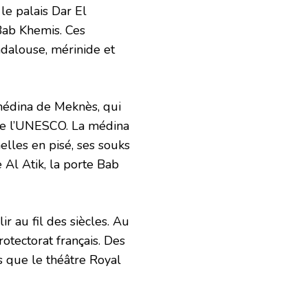
 le palais Dar El
ab Khemis. Ces
andalouse, mérinide et
médina de Meknès, qui
l de l’UNESCO. La médina
nelles en pisé, ses souks
Al Atik, la porte Bab
r au fil des siècles. Au
otectorat français. Des
ls que le théâtre Royal