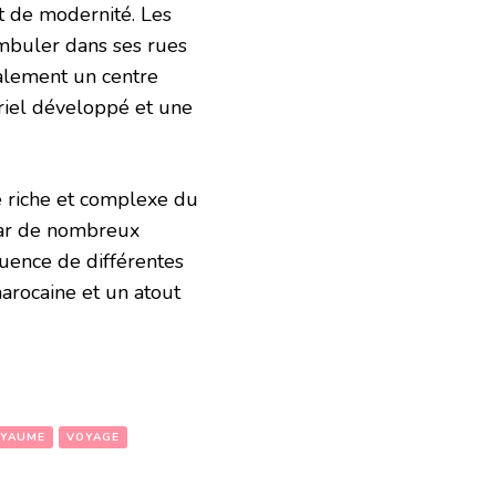
et de modernité. Les
mbuler dans ses rues
galement un centre
riel développé et une
re riche et complexe du
 par de nombreux
fluence de différentes
marocaine et un atout
YAUME
VOYAGE