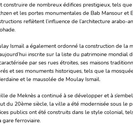
it construire de nombreux édifices prestigieux, tels que
hzen et les portes monumentales de Bab Mansour et B
tructions reflètent l’influence de l’architecture arabo-
ohade.
lay Ismaïl a également ordonné la construction de la 
 aujourd’hui inscrite sur la liste du patrimoine mondia
caractérisée par ses rues étroites, ses maisons tradition
orés et ses monuments historiques, tels que la mosquée 
Berdaïne et le mausolée de Moulay Ismaïl.
ille de Meknès a continué à se développer et à s’embelli
ut du 20ème siècle, la ville a été modernisée sous le pr
ices publics ont été construits dans le style colonial, te
a gare ferroviaire.