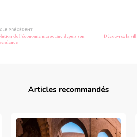
vigation
ICLE PRÉCÉDENT
olution de l’économie marocaine depuis son
Découvrez la vil
article
pendance
Articles recommandés