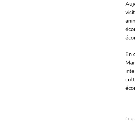
Auj
vis
ani
éco
éco
En 
Mar
inte
cult
éco
ÉTIQ