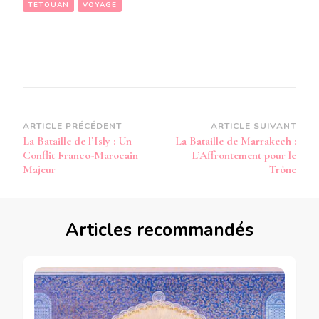
TETOUAN
VOYAGE
Navigation
ARTICLE PRÉCÉDENT
ARTICLE SUIVANT
La Bataille de l’Isly : Un
La Bataille de Marrakech :
d’article
Conflit Franco-Marocain
L’Affrontement pour le
Majeur
Trône
Articles recommandés