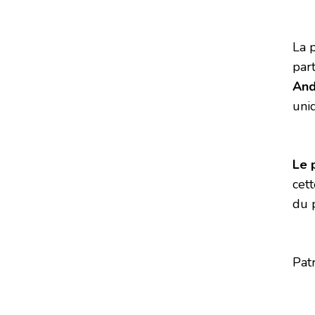
La 
part
And
uni
Le 
cett
du 
Pat