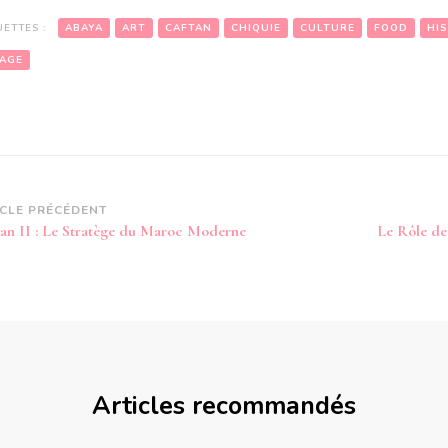
UETTES :
ABAYA
ART
CAFTAN
CHIQUIE
CULTURE
FOOD
HI
AGE
vigation
ICLE PRÉCÉDENT
an II : Le Stratège du Maroc Moderne
Le Rôle de
article
Articles recommandés