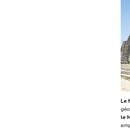
Le 
géo
le 
empr