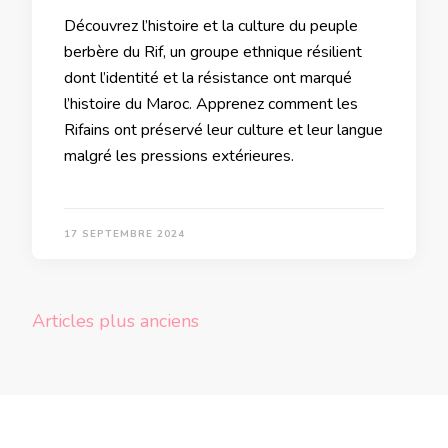
Découvrez l’histoire et la culture du peuple
berbère du Rif, un groupe ethnique résilient
dont l’identité et la résistance ont marqué
l’histoire du Maroc. Apprenez comment les
Rifains ont préservé leur culture et leur langue
malgré les pressions extérieures.
17 SEPTEMBRE 2024
Navigation
Articles plus anciens
des
articles