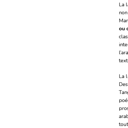
La l
non 
Maro
ou d
cla
int
l’ar
text
La 
Des 
Tang
poés
pros
ara
tout