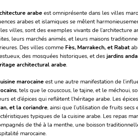
rchitecture arabe
est omniprésente dans les villes maro
luences arabes et islamiques se mêlent harmonieusemen
lles villes, sont des exemples vivants de l’architecture 
oites, leurs marchés animés, et leurs maisons traditionn
érieures. Des villes comme
Fès, Marrakech, et Rabat
abr
estueux, des mosquées historiques, et des
jardins and
éritage architectural arabe
.
cuisine marocaine
est une autre manifestation de l’infl
ocains
, tels que le couscous, le tajine, et le méchoui,
urs et d’épices qui reflètent l’héritage arabe. Les épice
ran, et la coriandre
, ainsi que l’utilisation de fruits secs
actéristiques typiques de la cuisine arabe. Les repas ma
ompagnés de thé à la menthe, une boisson traditionnell
spitalité marocaine.