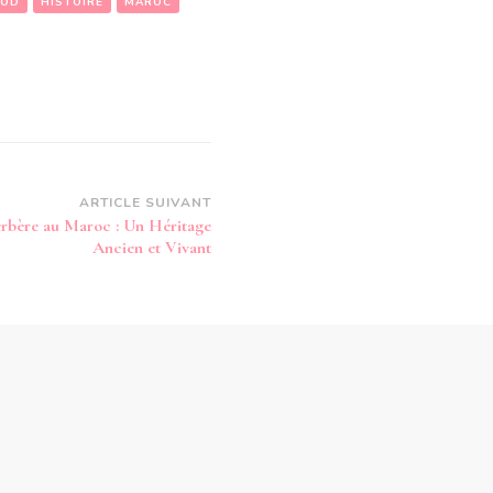
OOD
HISTOIRE
MAROC
ARTICLE SUIVANT
erbère au Maroc : Un Héritage
Ancien et Vivant