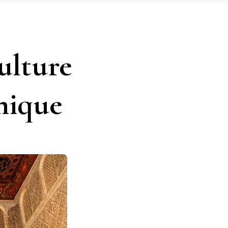
ulture
nique