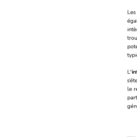
Le
éga
int
tro
pote
typ
L
‘i
s’é
le 
par
géné