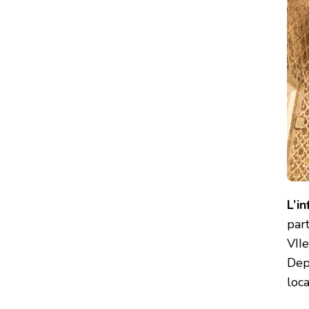
L’i
part
VIIe
Dep
loc