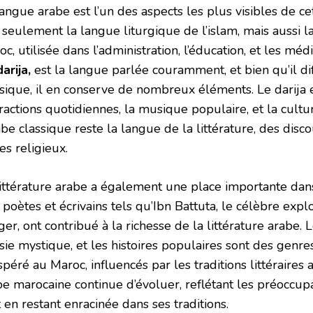
angue arabe est l’un des aspects les plus visibles de cet
seulement la langue liturgique de l’islam, mais aussi la
c, utilisée dans l’administration, l’éducation, et les méd
arija,
est la langue parlée couramment, et bien qu’il dif
ssique, il en conserve de nombreux éléments. Le darija e
eractions quotidiennes, la musique populaire, et la cult
abe classique reste la langue de la littérature, des discou
es religieux.
littérature arabe a également une place importante dan
poètes et écrivains tels qu’Ibn Battuta, le célèbre expl
er, ont contribué à la richesse de la littérature arabe. L
ie mystique, et les histoires populaires sont des genres 
péré au Maroc, influencés par les traditions littéraires a
be marocaine continue d’évoluer, reflétant les préoccu
 en restant enracinée dans ses traditions.