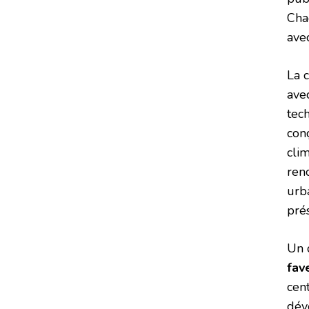
Cha
avec
La 
avec
tec
con
clim
ren
urba
pré
Un 
fav
cent
déve