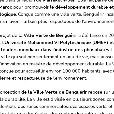
Maroc
pour promouvoir le
développement durable et 
logique
. Conçue comme une ville verte, Benguérir inca
r un avenir urbain plus respectueux de l’environnement
projet de la
Ville Verte de Benguérir
a été lancé en 20
c
l’Université Mohammed VI Polytechnique (UM6P) et
 leaders mondiaux dans l’industrie des phosphates
. 
 ville qui soit non seulement un lieu de vie, mais aussi
d’innovation en matière de développement durable. La V
 conçue pour accueillir environ 100 000 habitants, avec 
erne et respectueuse de l’environnement.
conception de
la Ville Verte de Benguérir
repose sur u
la durabilité. La ville est divisée en plusieurs zones, 
identiels, des zones commerciales, des espaces verts, e
lics tels que des écoles, des centres de santé, et des c