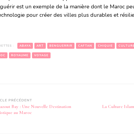
guérir est un exemple de la manière dont le Maroc peut 
echnologie pour créer des villes plus durables et résilie
UETTES :
ABAYA
ART
BENGUERRIR
CAFTAN
CHIQUIE
CULTUR
ROC
ROYAUME
VOYAGE
vigation
ICLE PRÉCÉDENT
azout Bay : Une Nouvelle Destination
La Culture Isla
article
istique au Maroc