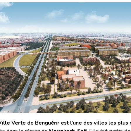
Ville Verte de Benguérir est l’une des villes les plu
uée dans la région de
Marrakech-Safi
. Elle fait partie d