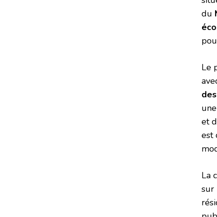
du
éco
pou
Le 
ave
des
une
et 
est
mod
La 
sur 
rés
pub