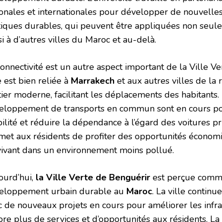
ionales et internationales pour développer de nouvelles
tiques durables, qui peuvent être appliquées non seul
i à d’autres villes du Maroc et au-delà.
connectivité est un autre aspect important de la Ville V
e est bien reliée à
Marrakech
et aux autres villes de la
tier moderne, facilitant les déplacements des habitants.
eloppement de transports en commun sont en cours po
lité et réduire la dépendance à l’égard des voitures pri
met aux résidents de profiter des opportunités économi
vivant dans un environnement moins pollué.
ourd’hui,
la Ville Verte de Benguérir
est perçue comm
eloppement urbain durable au
Maroc
. La ville contin
c de nouveaux projets en cours pour améliorer les infras
ore plus de services et d’opportunités aux résidents. La