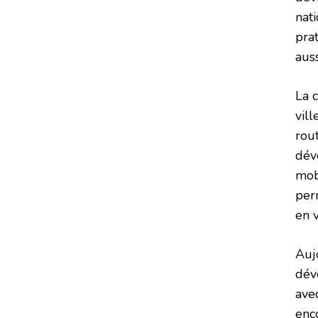
nat
pra
auss
La 
vill
rou
dév
mobi
per
en 
Auj
dév
ave
enc