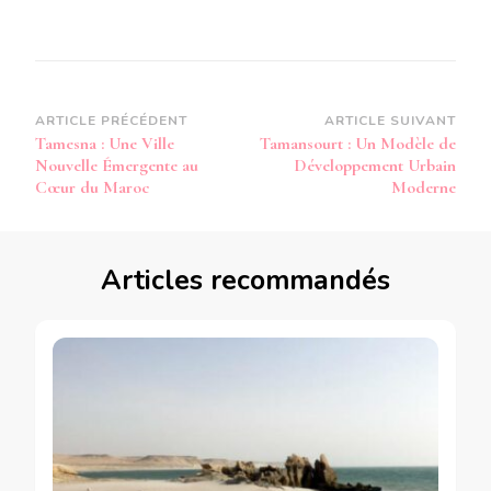
Navigation
ARTICLE PRÉCÉDENT
ARTICLE SUIVANT
Tamesna : Une Ville
Tamansourt : Un Modèle de
d’article
Nouvelle Émergente au
Développement Urbain
Cœur du Maroc
Moderne
Articles recommandés