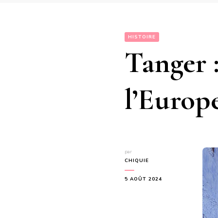
HISTOIRE
Tanger 
l’Europ
par
CHIQUIE
5 AOÛT 2024