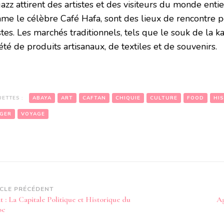
azz attirent des artistes et des visiteurs du monde entier.
me le célèbre Café Hafa, sont des lieux de rencontre po
stes. Les marchés traditionnels, tels que le souk de la k
été de produits artisanaux, de textiles et de souvenirs.
UETTES :
ABAYA
ART
CAFTAN
CHIQUIE
CULTURE
FOOD
HI
GER
VOYAGE
vigation
ICLE PRÉCÉDENT
 : La Capitale Politique et Historique du
Ag
article
oc