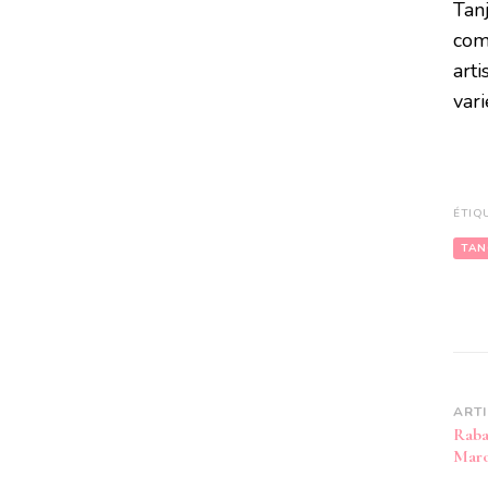
Tanj
com
arti
vari
ÉTIQ
TAN
Na
ART
Rabat
d’
Mar