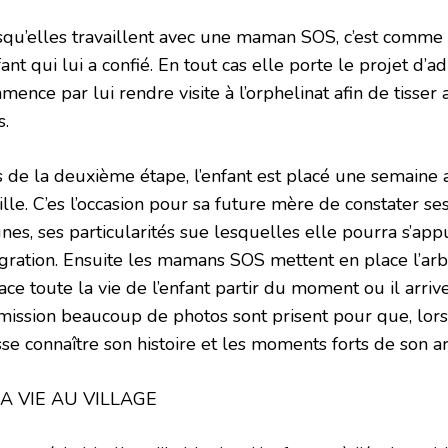
squ’elles travaillent avec une maman SOS, c’est comme s
fant qui lui a confié. En tout cas elle porte le projet d’a
ence par lui rendre visite à l’orphelinat afin de tisser 
s.
s de la deuxième étape, l’enfant est placé une semaine 
ille. C’es l’occasion pour sa future mère de constater s
nes, ses particularités sue lesquelles elle pourra s’appu
égration. Ensuite les mamans SOS mettent en place l’arbr
ace toute la vie de l’enfant partir du moment ou il arriv
mission beaucoup de photos sont prisent pour que, lorsqu
se connaître son histoire et les moments forts de son ar
LA VIE AU VILLAGE