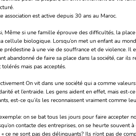
cturé.
e association est active depuis 30 ans au Maroc.
i, Même si une famille éprouve des difficultés, la place
sa cellule biologique. Lorsqu’on met un enfant au mond
e prédestine à une vie de souffrance et de violence. Il es
nt abandonné de faire sa place dans la société, car ils 
t tolérés mais pas acceptés.
ectivement On vit dans une société qui a comme valeur
darité et l’entraide. Les gens aident en effet, mais est-ce
ants, est-ce qu’ils les reconnaissent vraiment comme l
exemple: on se bat tous les jours pour faire accepter n
squ’on contacte des entreprises, on se heurte souvent à 
 « ce ne sont pas des délinquants? Ils n’ont pas de comp