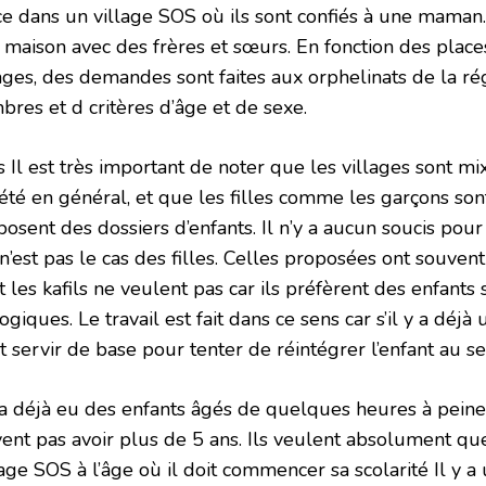
ce dans un village SOS où ils sont confiés à une maman.
 maison avec des frères et sœurs. En fonction des place
lages, des demandes sont faites aux orphelinats de la r
bres et d critères d’âge et de sexe.
 Il est très important de noter que les villages sont mi
iété en général, et que les filles comme les garçons son
osent des dossiers d’enfants. Il n’y a aucun soucis pour
n’est pas le cas des filles. Celles proposées ont souvent
 les kafils ne veulent pas car ils préfèrent des enfants 
ogiques. Le travail est fait dans ce sens car s’il y a déjà 
 servir de base pour tenter de réintégrer l’enfant au se
y a déjà eu des enfants âgés de quelques heures à peine
ent pas avoir plus de 5 ans. Ils veulent absolument que 
age SOS à l’âge où il doit commencer sa scolarité Il y a u