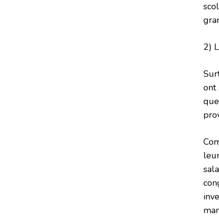
scol
gran
2) 
Sur
ont
que
prov
Com
leur
sala
con
inv
mama