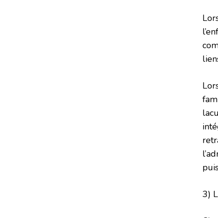
Lor
l’en
comm
lien
Lor
fam
lacu
int
retr
l’ad
puis
3) 