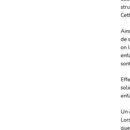
stru
Cett
Ains
de 
on l
enfa
son
Eff
soli
enf
Un 
Lor
que