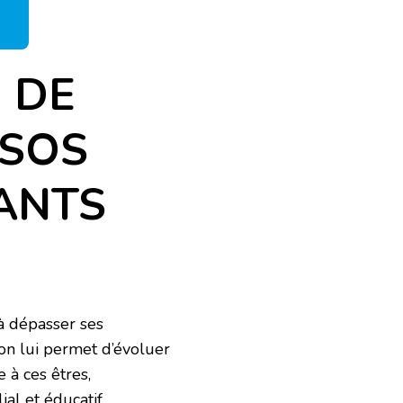
 DE
 SOS
FANTS
 à dépasser ses
 on lui permet d’évoluer
 à ces êtres,
al et éducatif