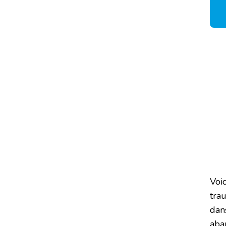
Voic
trau
dans
aba