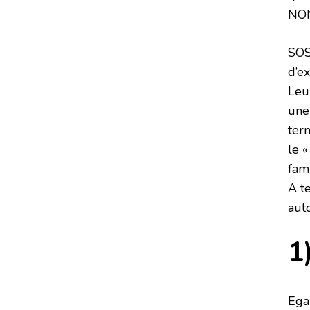
NON
SOS
d’e
Leur
une 
ter
le 
fami
A t
aut
1
Ega