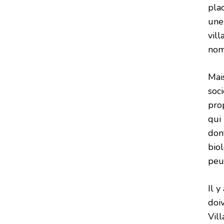
pla
une
vil
nom
Mais
soc
prop
qui 
dont
biol
peut
Il 
doiv
Vill