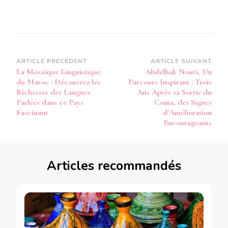
Navigation
ARTICLE PRÉCÉDENT
ARTICLE SUIVANT
La Mosaïque Linguistique
Abdelhak Nouri, Un
d’article
du Maroc : Découvrez les
Parcours Inspirant : Trois
Richesses des Langues
Ans Après sa Sortie du
Parlées dans ce Pays
Coma, des Signes
Fascinant
d’Amélioration
Encourageants
Articles recommandés