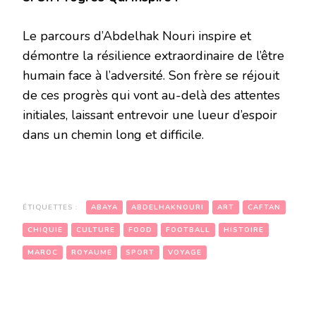
Le parcours d’Abdelhak Nouri inspire et
démontre la résilience extraordinaire de l’être
humain face à l’adversité. Son frère se réjouit
de ces progrès qui vont au-delà des attentes
initiales, laissant entrevoir une lueur d’espoir
dans un chemin long et difficile.
ÉTIQUETTES :
ABAYA
ABDELHAKNOURI
ART
CAFTAN
CHIQUIE
CULTURE
FOOD
FOOTBALL
HISTOIRE
MAROC
ROYAUME
SPORT
VOYAGE