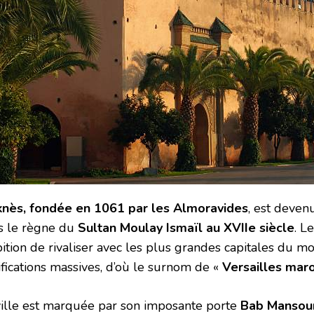
nès, fondée en 1061 par les Almoravides
, est deven
s le règne du
Sultan Moulay Ismaïl au XVIIe siècle
. L
tion de rivaliser avec les plus grandes capitales du mon
ifications massives, d’où le surnom de «
Versailles mar
ville est marquée par son imposante porte
Bab Mansou