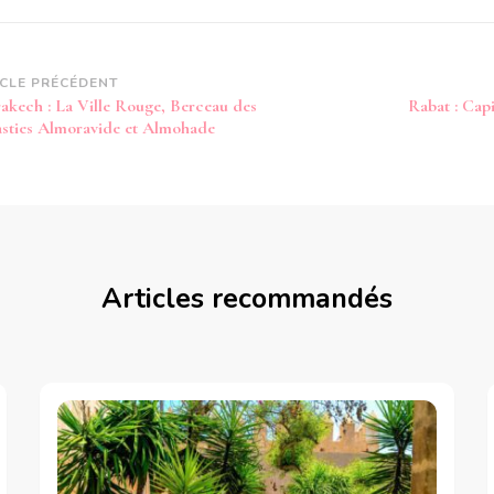
vigation
ICLE PRÉCÉDENT
akech : La Ville Rouge, Berceau des
Rabat : Cap
article
sties Almoravide et Almohade
Articles recommandés