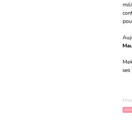
mil
cont
pou
Aujo
Mau
Mek
ses
ÉTIQ
ROY