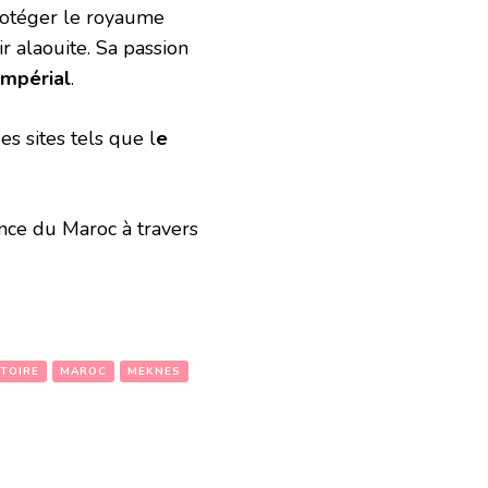
protéger le royaume
ir alaouite. Sa passion
impérial
.
es sites tels que l
e
ance du Maroc à travers
STOIRE
MAROC
MEKNES