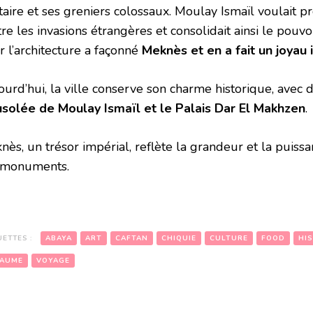
itaire et ses greniers colossaux. Moulay Ismaïl voulait 
re les invasions étrangères et consolidait ainsi le pouvo
r l’architecture a façonné
Meknès et en a fait un joyau 
urd’hui, la ville conserve son charme historique, avec d
solée de Moulay Ismaïl et le Palais Dar El Makhzen
.
nès, un trésor impérial, reflète la grandeur et la puiss
 monuments.
UETTES :
ABAYA
ART
CAFTAN
CHIQUIE
CULTURE
FOOD
HI
AUME
VOYAGE