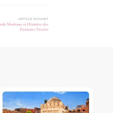
ARTICLE SUIVANT
itale Moderne et Héritière des
Dynasties Passées