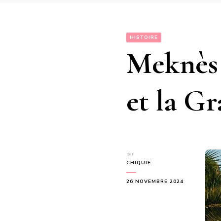
HISTOIRE
Meknès 
et la G
par
CHIQUIE
26 NOVEMBRE 2024