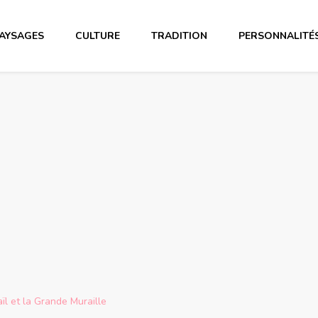
AYSAGES
CULTURE
TRADITION
PERSONNALITÉ
ïl et la Grande Muraille