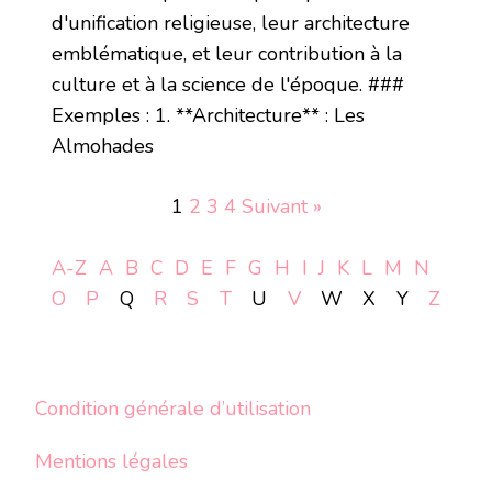
d'unification religieuse, leur architecture
emblématique, et leur contribution à la
culture et à la science de l'époque. ###
Exemples : 1. **Architecture** : Les
Almohades
1
2
3
4
Suivant »
A-Z
A
B
C
D
E
F
G
H
I
J
K
L
M
N
O
P
Q
R
S
T
U
V
W
X
Y
Z
Condition générale d’utilisation
Mentions légales