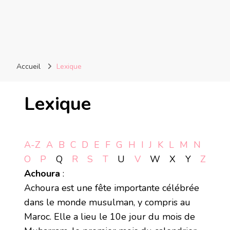
Accueil
Lexique
Lexique
A-Z
A
B
C
D
E
F
G
H
I
J
K
L
M
N
O
P
Q
R
S
T
U
V
W
X
Y
Z
Achoura
:
Achoura est une fête importante célébrée
dans le monde musulman, y compris au
Maroc. Elle a lieu le 10e jour du mois de