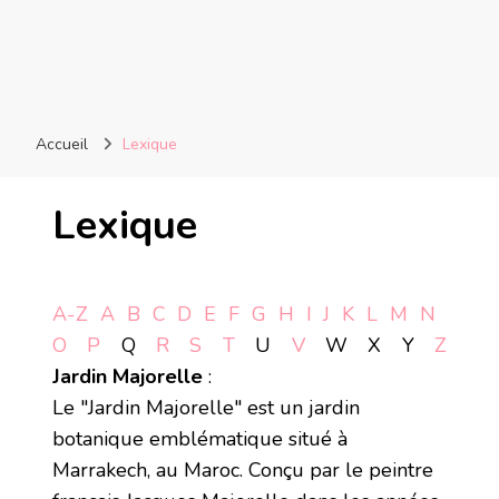
Accueil
Lexique
Lexique
A-Z
A
B
C
D
E
F
G
H
I
J
K
L
M
N
O
P
Q
R
S
T
U
V
W
X
Y
Z
Jardin Majorelle
:
Le "Jardin Majorelle" est un jardin
botanique emblématique situé à
Marrakech, au Maroc. Conçu par le peintre