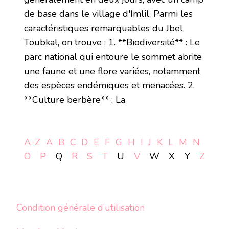
de base dans le village d'Imlil. Parmi les
caractéristiques remarquables du Jbel
Toubkal, on trouve : 1. **Biodiversité** : Le
parc national qui entoure le sommet abrite
une faune et une flore variées, notamment
des espèces endémiques et menacées. 2.
**Culture berbère** : La
A-Z
A
B
C
D
E
F
G
H
I
J
K
L
M
N
O
P
Q
R
S
T
U
V
W
X
Y
Z
Condition générale d’utilisation