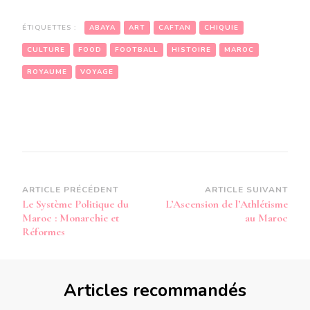
ÉTIQUETTES :
ABAYA
ART
CAFTAN
CHIQUIE
CULTURE
FOOD
FOOTBALL
HISTOIRE
MAROC
ROYAUME
VOYAGE
Navigation
ARTICLE PRÉCÉDENT
ARTICLE SUIVANT
Le Système Politique du
L’Ascension de l’Athlétisme
d’article
Maroc : Monarchie et
au Maroc
Réformes
Articles recommandés