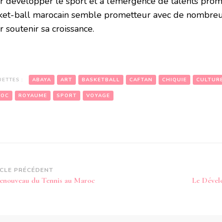
r développer le sport et à l’émergence de talents prom
ket-ball marocain semble prometteur avec de nombreuse
 soutenir sa croissance.
UETTES :
ABAYA
ART
BASKETBALL
CAFTAN
CHIQUIE
CULTUR
ROC
ROYAUME
SPORT
VOYAGE
vigation
ICLE PRÉCÉDENT
enouveau du Tennis au Maroc
Le Dével
article