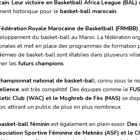
cain
.
Leur victoire en Basketball Africa League (BAL)
ent historique pour le
basket-ball marocain
.
Fédération Royale Marocaine de Basketball (FRMBB)
eloppement du basket-ball au Maroc. La fédération org
ionales et met en place des programmes de formation p
démies de basket-ball sont établies dans plusieurs vill
mer les
futurs champions
.
championnat national de basket-bal
l, connu sous le 
ellence
, est très compétitif. Des équipes comme le
FUS
letic Club (WAC) et le Moghreb de Fès (MAS)
se disp
son, attirant un public de plus en plus nombreux.
basket-ball féminin
est également en plein essor.
Des 
ssociation Sportive Féminine de Meknès (ASF) et le 