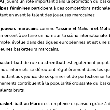
A)
jouent un rôle important dans la promotion du baske
ipes féminines
participent à des compétitions nationales
tant en avant le talent des joueuses marocaines.
s
joueurs marocains
comme
Yassine El Mahsini et Mo
mencent à se faire un nom sur la scène internationale.
mple, évolue dans des ligues européennes et est une so
 jeunes basketteurs marocains.
basket-ball
de rue ou
streetball
est également popula
rnois informels se déroulent régulièrement dans les qua
mettant aux jeunes de s’exprimer et de perfectionner l
nements contribuent à la popularité croissante du baske
alents bruts.
basket-ball au Maroc
est en pleine expansion grâce à 