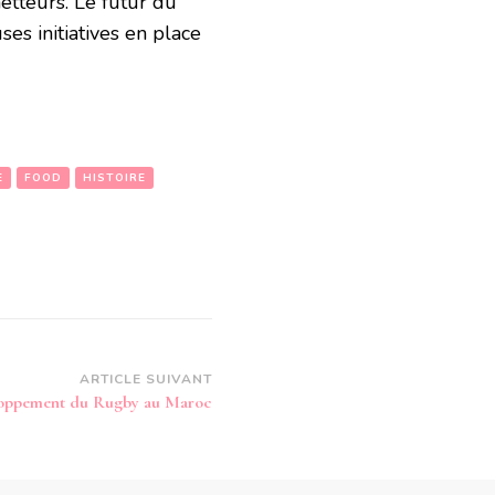
etteurs. Le futur du
s initiatives en place
E
FOOD
HISTOIRE
ARTICLE SUIVANT
oppement du Rugby au Maroc