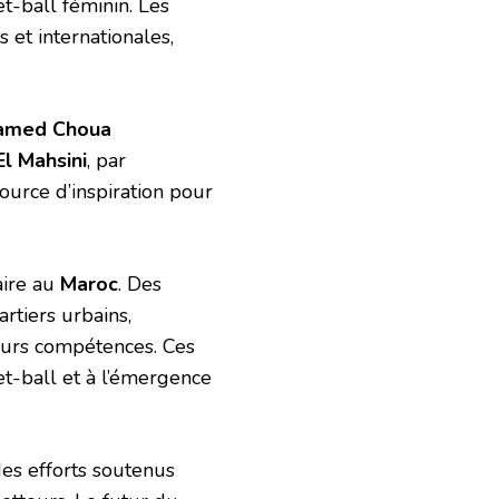
t-ball féminin. Les
 et internationales,
hamed Choua
El Mahsini
, par
urce d’inspiration pour
ire au
Maroc
. Des
rtiers urbains,
eurs compétences. Ces
t-ball et à l’émergence
des efforts soutenus