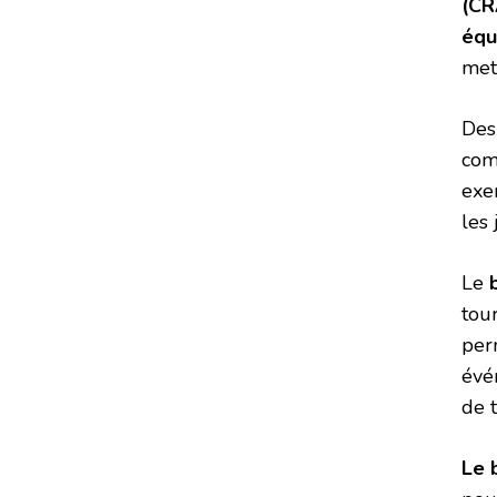
(CR
équ
met
De
com
exe
les
Le
tou
per
évé
de t
Le 