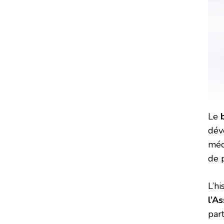
Le
dév
méd
de 
L’hi
l’A
part