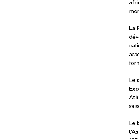
afri
mom
La 
dév
nat
aca
for
Le
Exc
Ath
sai
Le
l’A