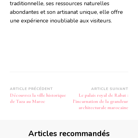
traditionnelle, ses ressources naturelles
abondantes et son artisanat unique, elle offre
une expérience inoubliable aux visiteurs.
Navigation
ARTICLE PRÉCÉDENT
ARTICLE SUIVANT
Découvrez la ville historique
Le palais royal de Rabat :
d’article
de Taza au Maroc
l’incarnation de la grandeur
architecturale marocaine
Articles recommandés