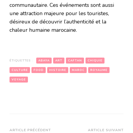
communautaire. Ces événements sont aussi
une attraction majeure pour les touristes,
désireux de découvrir l’authenticité et la
chaleur humaine marocaine.
ÉTIQUETTES :
ABAYA
ART
CAFTAN
CHIQUIE
CULTURE
FOOD
HISTOIRE
MAROC
ROYAUME
VOYAGE
Navigation
ARTICLE PRÉCÉDENT
ARTICLE SUIVANT