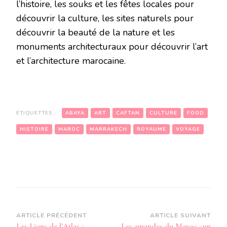
l’histoire, les souks et les fêtes locales pour
découvrir la culture, les sites naturels pour
découvrir la beauté de la nature et les
monuments architecturaux pour découvrir l’art
et l’architecture marocaine.
ÉTIQUETTES :
ABAYA
ART
CAFTAN
CULTURE
FOOD
HISTOIRE
MAROC
MARRAKECH
ROYAUME
VOYAGE
Navigation
ARTICLE PRÉCÉDENT
ARTICLE SUIVANT
Les Lions de l’Atlas :
Les amandes du Maroc : un