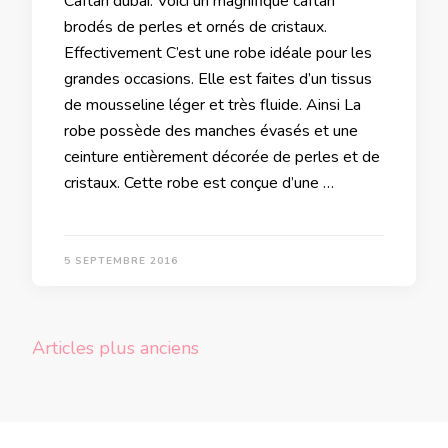
Caftan dubai: Voici un magnifique caftan
brodés de perles et ornés de cristaux.
Effectivement C’est une robe idéale pour les
grandes occasions. Elle est faites d’un tissus
de mousseline léger et très fluide. Ainsi La
robe possède des manches évasés et une
ceinture entièrement décorée de perles et de
cristaux. Cette robe est conçue d’une …
5 SEPTEMBRE 2016
Navigation
Articles plus anciens
des
articles