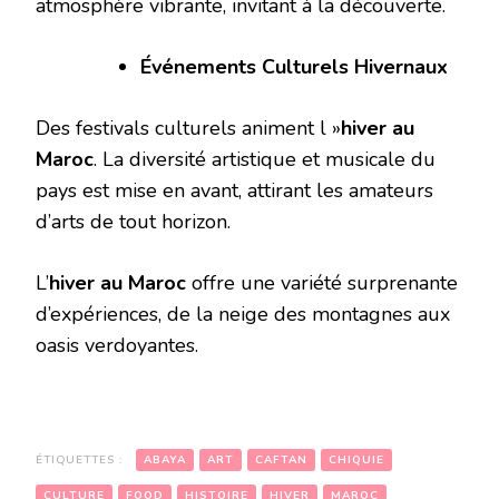
atmosphère vibrante, invitant à la découverte.
Événements Culturels Hivernaux
Des festivals culturels animent l »
hiver au
Maroc
. La diversité artistique et musicale du
pays est mise en avant, attirant les amateurs
d’arts de tout horizon.
L’
hiver au Maroc
offre une variété surprenante
d’expériences, de la neige des montagnes aux
oasis verdoyantes.
ÉTIQUETTES :
ABAYA
ART
CAFTAN
CHIQUIE
CULTURE
FOOD
HISTOIRE
HIVER
MAROC