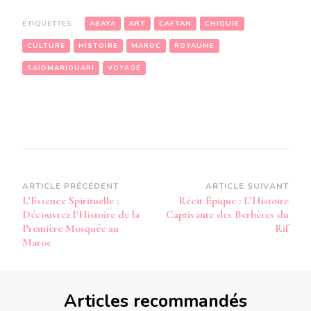
ÉTIQUETTES :
ABAYA
ART
CAFTAN
CHIQUIE
CULTURE
HISTOIRE
MAROC
ROYAUME
SAIDMARIOUARI
VOYAGE
Navigation
ARTICLE PRÉCÉDENT
ARTICLE SUIVANT
L’Essence Spirituelle :
Récit Épique : L’Histoire
d’article
Découvrez l’Histoire de la
Captivante des Berbères du
Première Mosquée au
Rif
Maroc
Articles recommandés