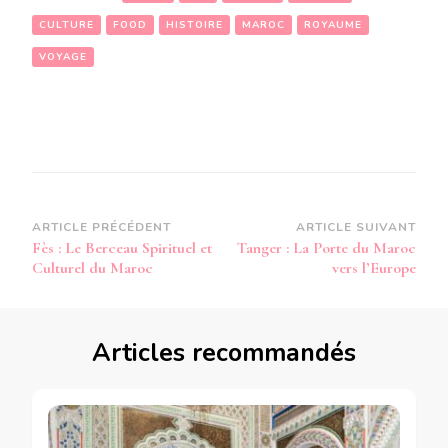
CULTURE
FOOD
HISTOIRE
MAROC
ROYAUME
VOYAGE
Navigation
ARTICLE PRÉCÉDENT
ARTICLE SUIVANT
Fès : Le Berceau Spirituel et
Tanger : La Porte du Maroc
d’article
Culturel du Maroc
vers l’Europe
Articles recommandés