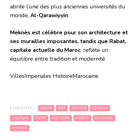
abrite l’une des plus anciennes universités du
monde,
Al-Qarawiyyin
.
Meknès est célèbre pour son architecture et
ses murailles imposantes, tandis que Rabat,
capitale actuelle du Maroc
, reflète un
équilibre entre tradition et modernité.
VillesImperiales HistoireMarocaine
ÉTIQUETTES :
ABAYA
ART
CAFTAN
CHIQUIE
CULTURE
FOOD
HISTOIRE
MAROC
ROYAUME
VOYAGE