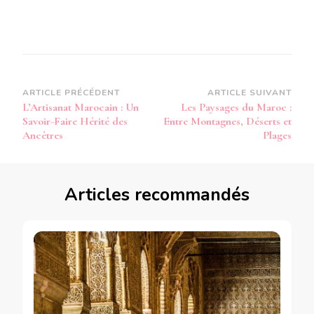
Navigation
ARTICLE PRÉCÉDENT
ARTICLE SUIVANT
L’Artisanat Marocain : Un
Les Paysages du Maroc :
d’article
Savoir-Faire Hérité des
Entre Montagnes, Déserts et
Ancêtres
Plages
Articles recommandés