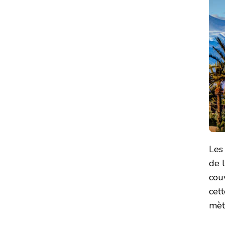
Les
de 
cou
cet
mèt