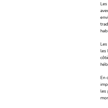
Les
ave
env
tra
hab
Les
les
côt
héb
En 
imp
les 
mon