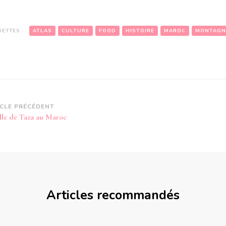
UETTES :
ATLAS
CULTURE
FOOD
HISTOIRE
MAROC
MONTAGN
vigation
ICLE PRÉCÉDENT
ille de Taza au Maroc
article
Articles recommandés