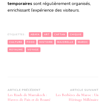
temporaires
sont régulièrement organisés,
enrichissant l’expérience des visiteurs.
ÉTIQUETTES :
ABAYA
ART
CAFTAN
CHIQUIE
CULTURE
FOOD
HISTOIRE
MAJORELLE
MAROC
ROYAUME
VOYAGE
Navigation
ARTICLE PRÉCÉDENT
ARTICLE SUIVANT
Les Riads de Marrakech :
Les Berbères du Maroc : Un
d’article
Havres de Paix et de Beauté
Héritage Millénaire