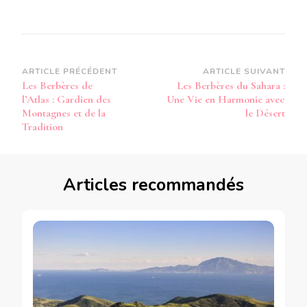
Navigation
ARTICLE PRÉCÉDENT
ARTICLE SUIVANT
Les Berbères de
Les Berbères du Sahara :
d’article
l’Atlas : Gardien des
Une Vie en Harmonie avec
Montagnes et de la
le Désert
Tradition
Articles recommandés