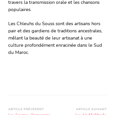
travers la transmission orale et les chansons
populaires.
Les Chleuhs du Souss sont des artisans hors
pair et des gardiens de traditions ancestrales,
mêlant la beauté de leur artisanat à une
culture profondément enracinée dans le Sud
du Maroc.
Navigation
ARTICLE PRÉCÉDENT
ARTICLE SUIVANT
Les Zayanes : Protecteurs
Les Aït Khebbach :