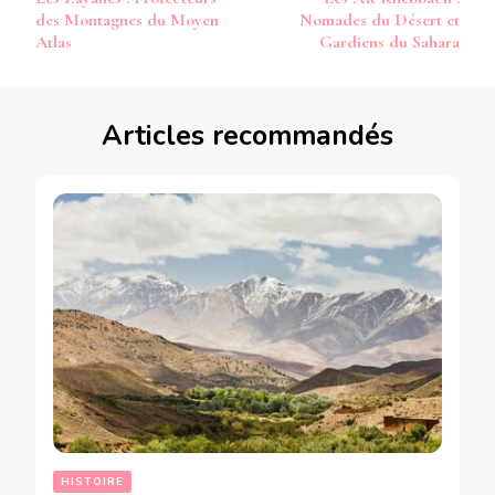
d’article
des Montagnes du Moyen
Nomades du Désert et
Atlas
Gardiens du Sahara
Articles recommandés
HISTOIRE