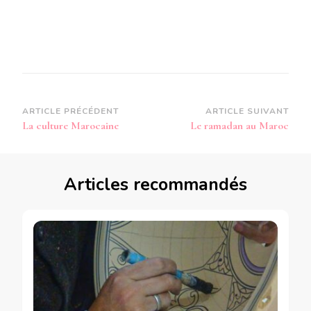
Navigation
ARTICLE PRÉCÉDENT
ARTICLE SUIVANT
La culture Marocaine
Le ramadan au Maroc
d’article
Articles recommandés