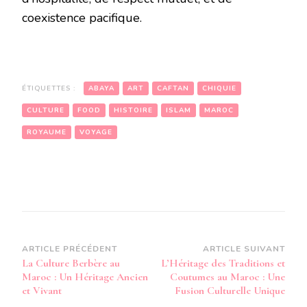
coexistence pacifique.
ÉTIQUETTES :
ABAYA
ART
CAFTAN
CHIQUIE
CULTURE
FOOD
HISTOIRE
ISLAM
MAROC
ROYAUME
VOYAGE
Navigation
ARTICLE PRÉCÉDENT
ARTICLE SUIVANT
La Culture Berbère au
L’Héritage des Traditions et
d’article
Maroc : Un Héritage Ancien
Coutumes au Maroc : Une
et Vivant
Fusion Culturelle Unique