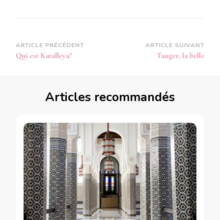
Navigation
ARTICLE PRÉCÉDENT
ARTICLE SUIVANT
Qui est Katalleya?
Tanger, la belle
d’article
Articles recommandés