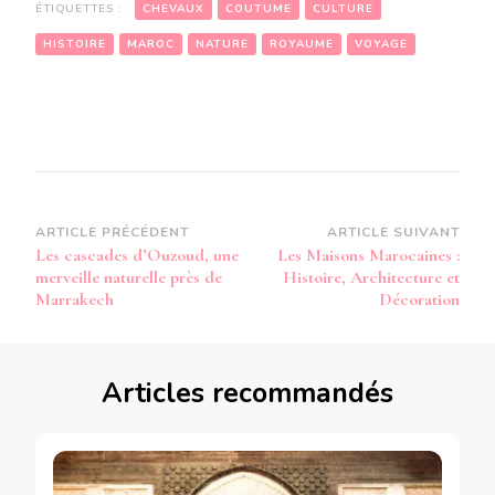
ÉTIQUETTES :
CHEVAUX
COUTUME
CULTURE
HISTOIRE
MAROC
NATURE
ROYAUME
VOYAGE
Navigation
ARTICLE PRÉCÉDENT
ARTICLE SUIVANT
Les cascades d’Ouzoud, une
Les Maisons Marocaines :
d’article
merveille naturelle près de
Histoire, Architecture et
Marrakech
Décoration
Articles recommandés