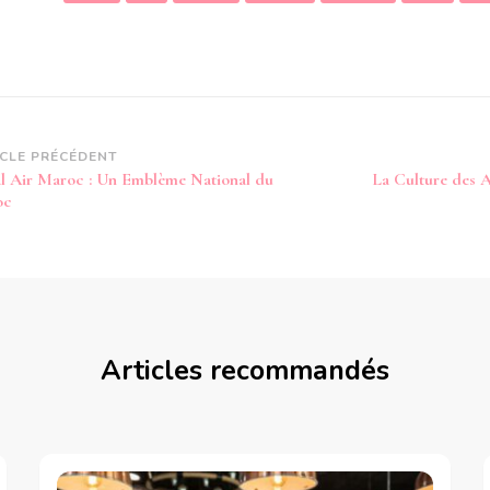
vigation
ICLE PRÉCÉDENT
l Air Maroc : Un Emblème National du
La Culture des 
article
oc
Articles recommandés