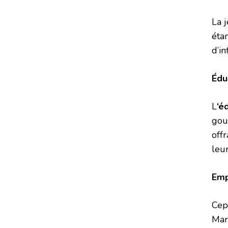
La 
étan
d’in
Édu
L
‘é
gou
off
leur
Emp
Cep
Mar