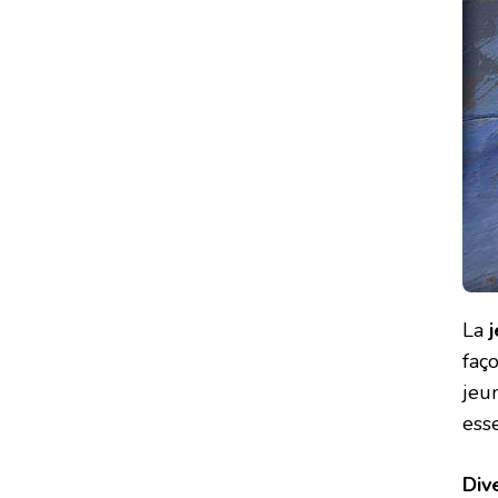
La
j
faç
jeu
esse
Div