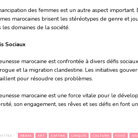
mancipation des femmes est un autre aspect important
mes marocaines brisent les stéréotypes de genre et jou
s les domaines de la société.
is Sociaux
jeunesse marocaine est confrontée à divers défis sociaux
drogue et la migration clandestine. Les initiatives gou
vaillent pour résoudre ces problèmes.
jeunesse marocaine est une force vitale pour le dével
rsité, son engagement, ses rêves et ses défis en font un 
UETTES :
ABAYA
ART
CAFTAN
CHIQUIE
CULTURE
FOOD
JE