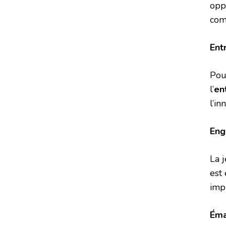
opp
com
Ent
Pou
l’
en
l’in
Eng
La 
est
imp
Éma