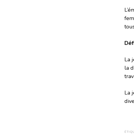
L’é
fem
tou
Déf
La 
la 
tra
La 
dive
ÉTIQ