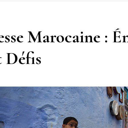
esse Marocaine : Én
t Défis