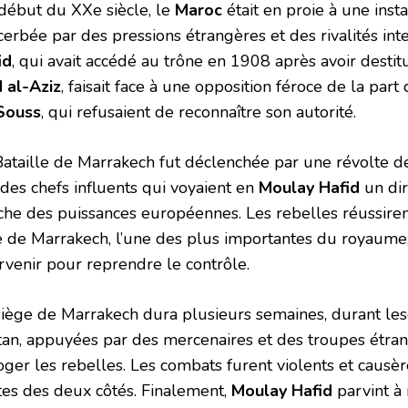
début du XXe siècle, le
Maroc
était en proie à une insta
cerbée par des pressions étrangères et des rivalités int
id
, qui avait accédé au trône en 1908 après avoir desti
 al-Aziz
, faisait face à une opposition féroce de la part
Souss
, qui refusaient de reconnaître son autorité.
Bataille de Marrakech fut déclenchée par une révolte d
des chefs influents qui voyaient en
Moulay Hafid
un dir
che des puissances européennes. Les rebelles réussiren
le de Marrakech, l’une des plus importantes du royaume,
ervenir pour reprendre le contrôle.
siège de Marrakech dura plusieurs semaines, durant les
tan, appuyées par des mercenaires et des troupes étran
oger les rebelles. Les combats furent violents et caus
tes des deux côtés. Finalement,
Moulay Hafid
parvint à