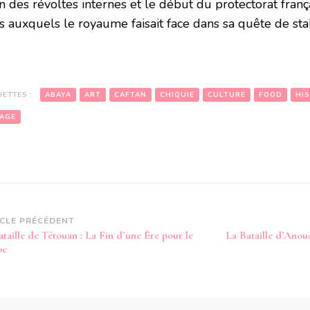
in des révoltes internes et le début du protectorat françai
s auxquels le royaume faisait face dans sa quête de stab
UETTES :
ABAYA
ART
CAFTAN
CHIQUIE
CULTURE
FOOD
HI
AGE
vigation
ICLE PRÉCÉDENT
taille de Tétouan : La Fin d’une Ère pour le
La Bataille d’Anoua
article
oc