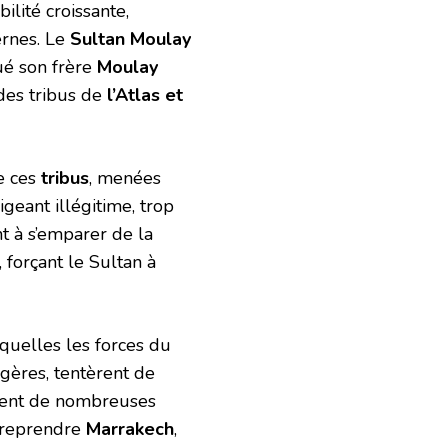
bilité croissante,
ernes. Le
Sultan Moulay
tué son frère
Moulay
 des tribus de
l’Atlas et
e ces
tribus
, menées
igeant illégitime, trop
t à s’emparer de la
 forçant le Sultan à
quelles les forces du
gères, tentèrent de
èrent de nombreuses
 reprendre
Marrakech
,