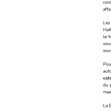
cons
aff
Les
Hafi
le M
sous
sou
Pou
aut
col
du 
mai
La 