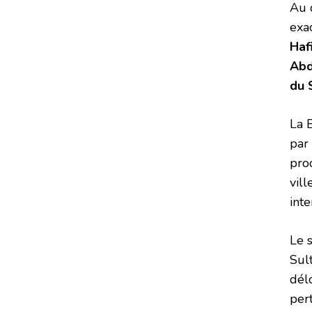
Au 
exa
Haf
Abd
du 
La 
par 
pro
vil
int
Le 
Sul
dél
per