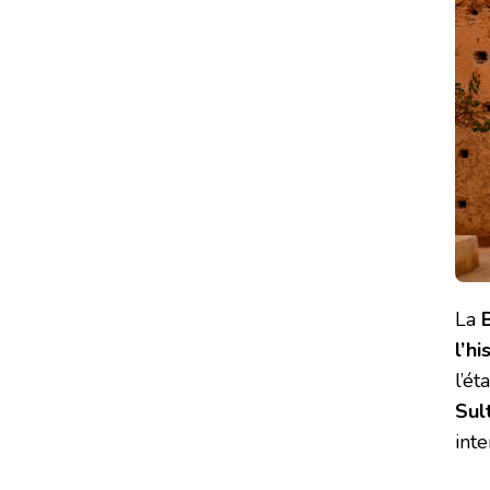
La
l’h
l’ét
Sul
int