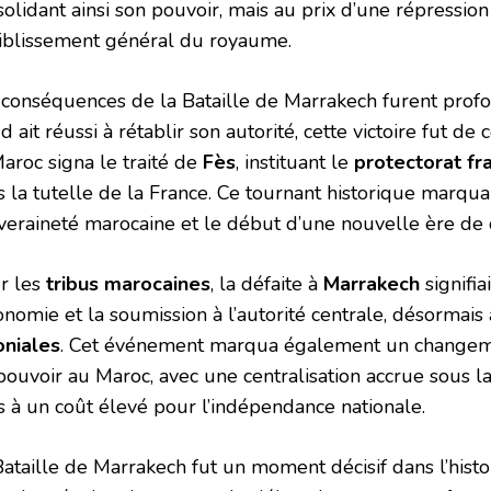
olidant ainsi son pouvoir, mais au prix d’une répression
aiblissement général du royaume.
 conséquences de la Bataille de Marrakech furent prof
d ait réussi à rétablir son autorité, cette victoire fut d
aroc signa le traité de
Fès
, instituant le
protectorat fr
 la tutelle de la France. Ce tournant historique marqua l
veraineté marocaine et le début d’une nouvelle ère de 
r les
tribus marocaines
, la défaite à
Marrakech
signifia
onomie et la soumission à l’autorité centrale, désormai
oniales
. Cet événement marqua également un changem
pouvoir au Maroc, avec une centralisation accrue sous la
s à un coût élevé pour l’indépendance nationale.
Bataille de Marrakech fut un moment décisif dans l’hist