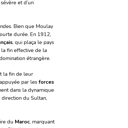
 sévère et d’un
ondes. Bien que Moulay
e courte durée. En 1912,
ançais
, qui plaça le pays
a fin effective de la
domination étrangère.
it la fin de leur
s appuyée par les
forces
ent dans la dynamique
 direction du Sultan,
oire du
Maroc
, marquant